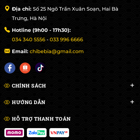
Địa chỉ:
Số 25 Ngõ Trần Xuân Soạn, Hai Bà
Trưng, Hà Nội
Hotline (9h00 - 17h30):
034 340 5556
-
033 996 6666
Email:
chibebia@gmail.com
CHÍNH SÁCH
HƯỚNG DẪN
HỖ TRỢ THANH TOÁN