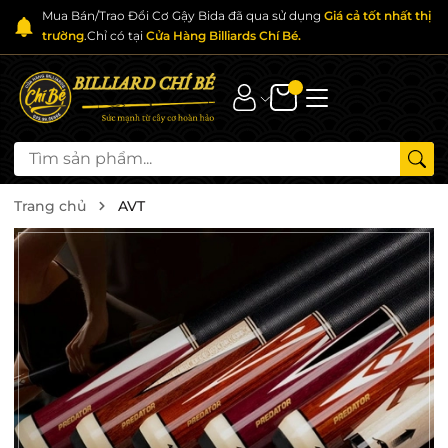
Mua Bán/Trao Đổi Cơ Gậy Bida đã qua sử dụng
Giá cả tốt nhất thị
trường
.Chỉ có tại
Cửa Hàng Billiards Chí Bé.
Trang chủ
AVT