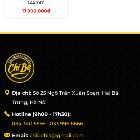
12.5mm
17.900.000₫
Thêm vào giỏ
Địa chỉ:
Số 25 Ngõ Trần Xuân Soạn, Hai Bà
Trưng, Hà Nội
Hotline (9h00 - 17h30):
034 340 5556
-
033 996 6666
Email:
chibebia@gmail.com