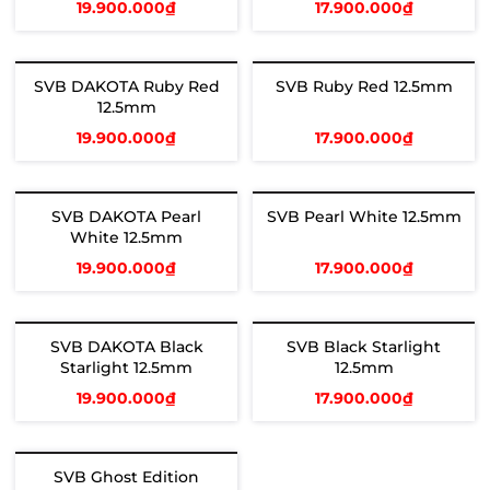
19.900.000₫
17.900.000₫
Thêm vào giỏ
Thêm vào giỏ
SVB DAKOTA Ruby Red
SVB Ruby Red 12.5mm
Hết hàng
Hết hàng
12.5mm
19.900.000₫
17.900.000₫
Xem chi tiết
Xem chi tiết
SVB DAKOTA Pearl
SVB Pearl White 12.5mm
Hết hàng
Hết hàng
White 12.5mm
19.900.000₫
17.900.000₫
Xem chi tiết
Xem chi tiết
SVB DAKOTA Black
SVB Black Starlight
Starlight 12.5mm
12.5mm
19.900.000₫
17.900.000₫
Thêm vào giỏ
Thêm vào giỏ
SVB Ghost Edition