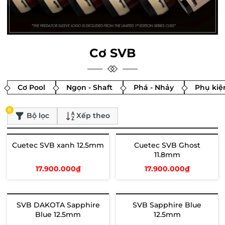
Cơ SVB
Cơ Pool
Ngọn - Shaft
Phá - Nhảy
Phụ kiệ
0
Bộ lọc
Xếp theo
Cuetec SVB xanh 12.5mm
Cuetec SVB Ghost
Hết hàng
Hết hàng
11.8mm
17.900.000₫
17.900.000₫
Xem chi tiết
Xem chi tiết
SVB DAKOTA Sapphire
SVB Sapphire Blue
Blue 12.5mm
12.5mm