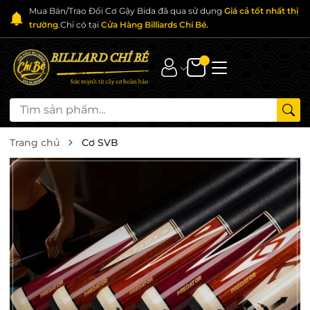
Mua Bán/Trao Đổi Cơ Gậy Bida đã qua sử dụng
Giá cả tốt nhất thị
trường
.Chỉ có tại
Cửa Hàng Billiards Chí Bé.
Trang chủ
Cơ SVB