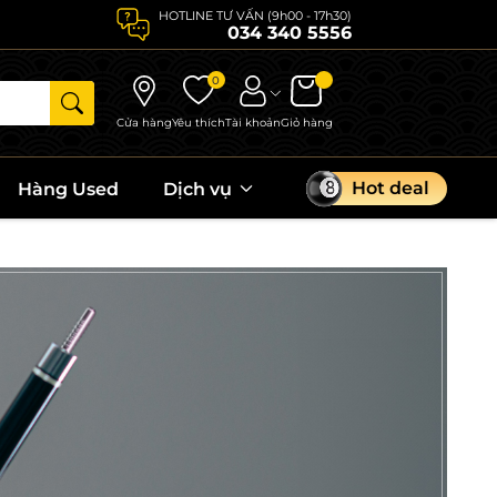
HOTLINE TƯ VẤN (9h00 - 17h30)
034 340 5556
0
Cửa hàng
Yêu thích
Tài khoản
Giỏ hàng
Hot deal
Hàng Used
Dịch vụ