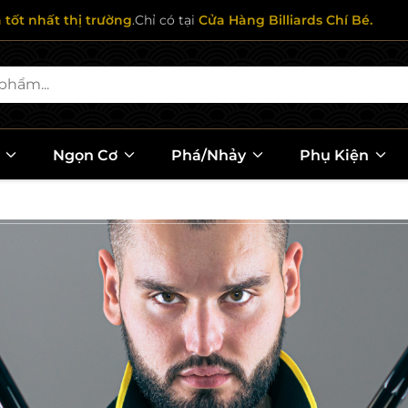
ả tốt nhất thị trường
.Chỉ có tại
Cửa Hàng Billiards Chí Bé.
l
Ngọn Cơ
Phá/Nhảy
Phụ Kiện