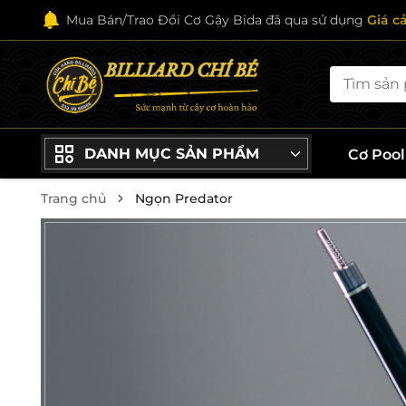
Mua Bán/Trao Đổi Cơ Gậy Bida đã qua sử dụng
Giá c
DANH MỤC SẢN PHẨM
Cơ Poo
Trang chủ
Ngọn Predator