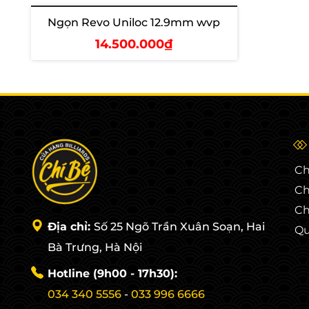
Ngọn Revo Uniloc 12.9mm wvp
Hết hàng
14.500.000₫
Xem chi tiết
Ch
Ch
Ch
Địa chỉ:
Số 25 Ngõ Trần Xuân Soạn, Hai
Qu
Bà Trưng, Hà Nội
Hotline (9h00 - 17h30):
034 340 5556
-
033 996 6666