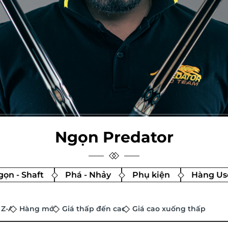
Ngọn Predator
ọn - Shaft
Phá - Nhảy
Phụ kiện
Hàng Us
 Z-A
Hàng mới
Giá thấp đến cao
Giá cao xuống thấp