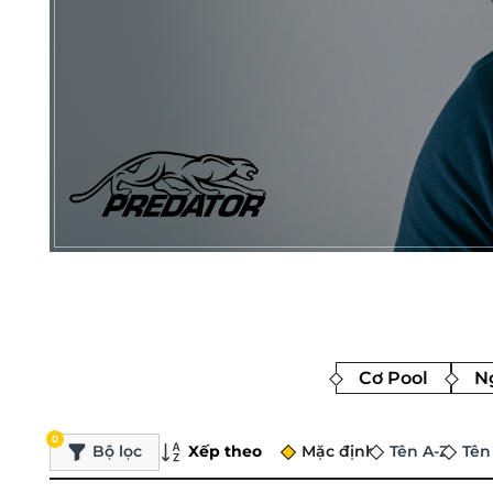
Cơ Pool
Ng
0
Xếp theo
Bộ lọc
Mặc định
Tên A-Z
Tên