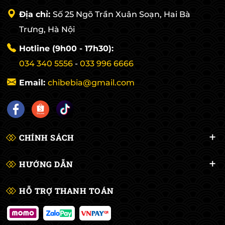
Địa chỉ:
Số 25 Ngõ Trần Xuân Soạn, Hai Bà
Trưng, Hà Nội
Hotline (9h00 - 17h30):
034 340 5556
-
033 996 6666
Email:
chibebia@gmail.com
CHÍNH SÁCH
HƯỚNG DẪN
HỖ TRỢ THANH TOÁN