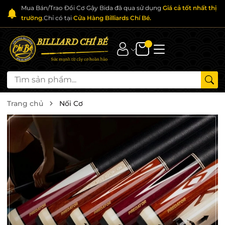
Mua Bán/Trao Đổi Cơ Gậy Bida đã qua sử dụng
Giá cả tốt nhất thị
trường
.Chỉ có tại
Cửa Hàng Billiards Chí Bé.
Trang chủ
Nối Cơ