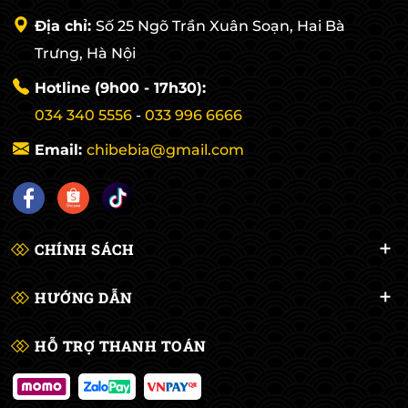
Địa chỉ:
Số 25 Ngõ Trần Xuân Soạn, Hai Bà
Trưng, Hà Nội
Hotline (9h00 - 17h30):
034 340 5556
-
033 996 6666
Email:
chibebia@gmail.com
CHÍNH SÁCH
HƯỚNG DẪN
HỖ TRỢ THANH TOÁN