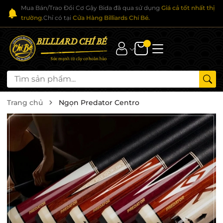
Mua Bán/Trao Đổi Cơ Gậy Bida đã qua sử dụng
Giá cả tốt nhất thị
trường
.Chỉ có tại
Cửa Hàng Billiards Chí Bé.
Trang chủ
Ngọn Predator Centro