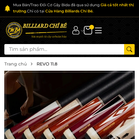
Mua Bán/Trao Đổi Cơ Gậy Bida đã qua sử dụng
Giá cả tốt nhất thị
trường
.Chỉ có tại
Cửa Hàng Billiards Chí Bé.
Trang chủ
REVO 11.8