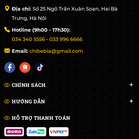
Địa chỉ:
Số 25 Ngõ Trần Xuân Soạn, Hai Bà
Trưng, Hà Nội
Hotline (9h00 - 17h30):
034 340 5556
-
033 996 6666
Email:
chibebia@gmail.com
CHÍNH SÁCH
HƯỚNG DẪN
HỖ TRỢ THANH TOÁN