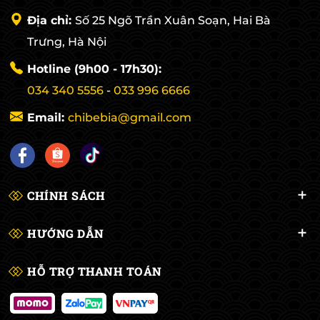
Địa chỉ:
Số 25 Ngõ Trần Xuân Soạn, Hai Bà
Trưng, Hà Nội
Hotline (9h00 - 17h30):
034 340 5556
-
033 996 6666
Email:
chibebia@gmail.com
CHÍNH SÁCH
HƯỚNG DẪN
HỖ TRỢ THANH TOÁN