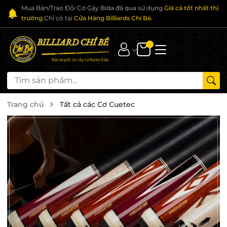
Mua Bán/Trao Đổi Cơ Gậy Bida đã qua sử dụng
Giá cả tốt nhất thị
trường
.Chỉ có tại
Cửa Hàng Billiards Chí Bé.
Trang chủ
Tất cả các Cơ Cuetec