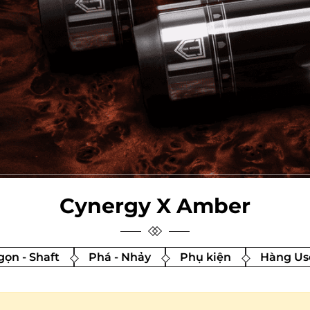
Cynergy X Amber
ọn - Shaft
Phá - Nhảy
Phụ kiện
Hàng Us