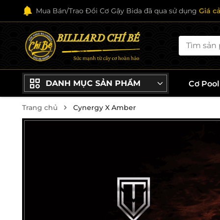
Mua Bán/Trao Đổi Cơ Gậy Bida đã qua sử dụng
Giá c
DANH MỤC SẢN PHẨM
Cơ Poo
Trang chủ
Cynergy X Amber