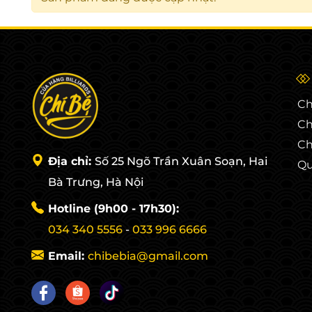
Ch
Ch
Ch
Địa chỉ:
Số 25 Ngõ Trần Xuân Soạn, Hai
Qu
Bà Trưng, Hà Nội
Hotline (9h00 - 17h30):
034 340 5556
-
033 996 6666
Email:
chibebia@gmail.com