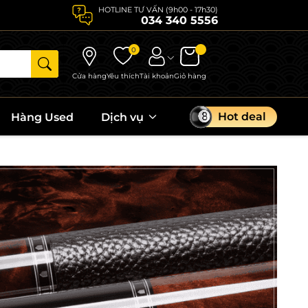
HOTLINE TƯ VẤN (9h00 - 17h30)
034 340 5556
0
Cửa hàng
Yêu thích
Tài khoản
Giỏ hàng
Hot deal
Hàng Used
Dịch vụ