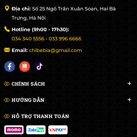
Địa chỉ:
Số 25 Ngõ Trần Xuân Soạn, Hai Bà
Trưng, Hà Nội
Hotline (9h00 - 17h30):
034 340 5556
-
033 996 6666
Email:
chibebia@gmail.com
CHÍNH SÁCH
HƯỚNG DẪN
HỖ TRỢ THANH TOÁN