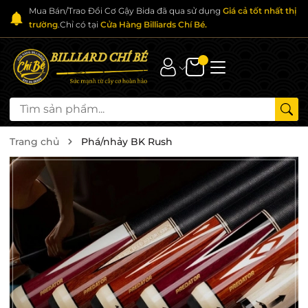
Mua Bán/Trao Đổi Cơ Gậy Bida đã qua sử dụng
Giá cả tốt nhất thị
trường
.Chỉ có tại
Cửa Hàng Billiards Chí Bé.
Trang chủ
Phá/nhảy BK Rush