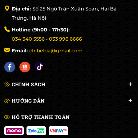
Địa chỉ:
Số 25 Ngõ Trần Xuân Soạn, Hai Bà
Trưng, Hà Nội
Hotline (9h00 - 17h30):
034 340 5556
-
033 996 6666
Email:
chibebia@gmail.com
CHÍNH SÁCH
HƯỚNG DẪN
HỖ TRỢ THANH TOÁN