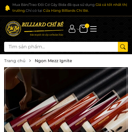
Mua Bán/Trao Đổi Cơ Gậy Bida đã qua sử dụng
Giá cả tốt nhất thị
trường
.Chỉ có tại
Cửa Hàng Billiards Chí Bé.
Trang chủ
Ngọn Mezz Ignite