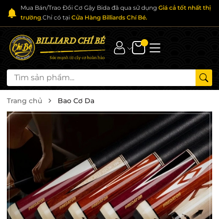
Mua Bán/Trao Đổi Cơ Gậy Bida đã qua sử dụng
Giá cả tốt nhất thị
trường
.Chỉ có tại
Cửa Hàng Billiards Chí Bé.
Trang chủ
Bao Cơ Da