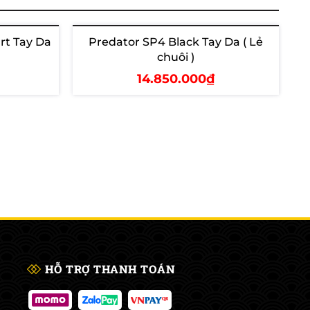
rt Tay Da
Predator SP4 Black Tay Da ( Lẻ
chuôi )
14.850.000₫
Thêm vào giỏ
HỖ TRỢ THANH TOÁN