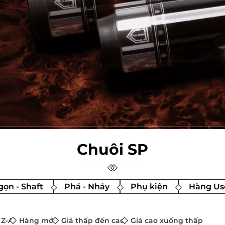
Chuôi SP
ọn - Shaft
Phá - Nhảy
Phụ kiện
Hàng Us
 Z-A
Hàng mới
Giá thấp đến cao
Giá cao xuống thấp