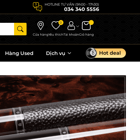
HOTLINE TƯ VẤN (9h00 - 17h30)
034 340 5556
0
Cửa hàng
Yêu thích
Tài khoản
Giỏ hàng
Hot deal
Hàng Used
Dịch vụ