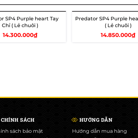
r SP4 Purple heart Tay
Predator SP4 Purple hea
Chỉ ( Lẻ chuôi )
( Lẻ chuôi )
14.300.000₫
14.850.000₫
hêm vào giỏ
Thêm vào giỏ
CHÍNH SÁCH
HƯỚNG DẪN
ính sách bảo mật
Hướng dẫn mua hàng