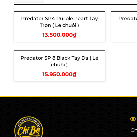
Predator SP4 Purple heart Tay
Predato
Trơn ( Lẻ chuôi )
13.500.000₫
Thêm vào giỏ
T
Predator SP 8 Black Tay Da ( Lẻ
Hết hàng
chuôi )
15.950.000₫
Xem chi tiết
Ch