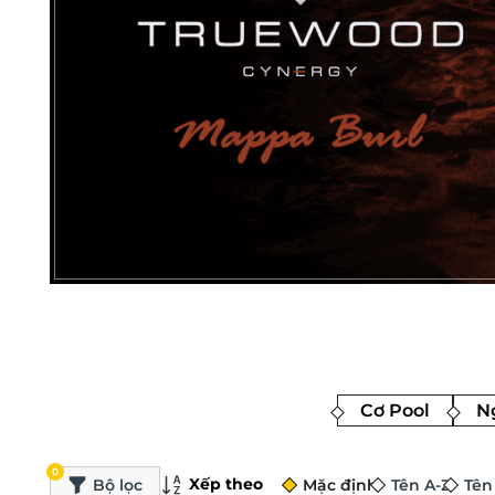
Cơ Pool
Ng
0
Xếp theo
Bộ lọc
Mặc định
Tên A-Z
Tên