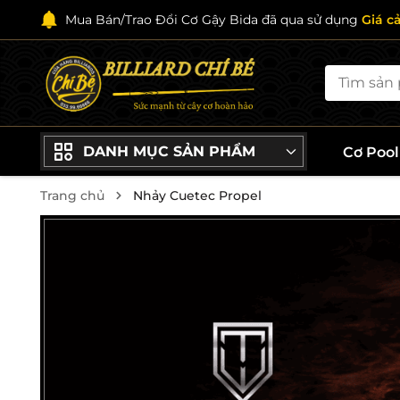
Mua Bán/Trao Đổi Cơ Gậy Bida đã qua sử dụng
Giá c
DANH MỤC SẢN PHẨM
Cơ Poo
Trang chủ
Nhảy Cuetec Propel