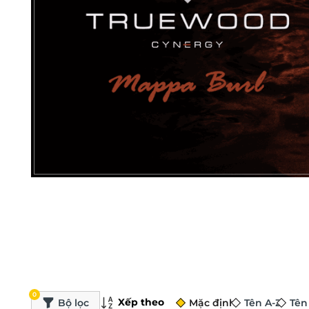
0
Xếp theo
Bộ lọc
Mặc định
Tên A-Z
Tên