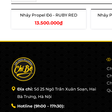
Nhảy Propel Đỏ - RUBY RED
Nhảy P
Hết hàng
Hết hàng
13.500.000₫
Xem chi tiết
X
Ch
Ch
Ch
Địa chỉ:
Số 25 Ngõ Trần Xuân Soạn, Hai
Qu
Bà Trưng, Hà Nội
Hotline (9h00 - 17h30):