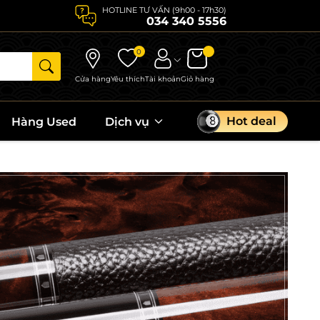
HOTLINE TƯ VẤN (9h00 - 17h30)
034 340 5556
0
Cửa hàng
Yêu thích
Tài khoản
Giỏ hàng
Hot deal
Hàng Used
Dịch vụ