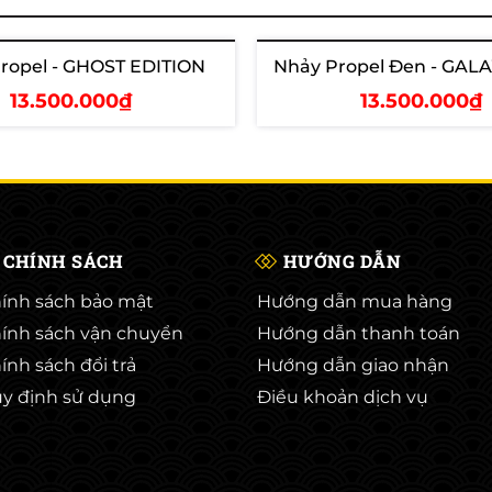
ropel - GHOST EDITION
Nhảy Propel Đen - GAL
Hết hàng
13.500.000₫
13.500.000₫
em chi tiết
Xem chi tiết
CHÍNH SÁCH
HƯỚNG DẪN
ính sách bảo mật
Hướng dẫn mua hàng
ính sách vận chuyển
Hướng dẫn thanh toán
ính sách đổi trả
Hướng dẫn giao nhận
y định sử dụng
Điều khoản dịch vụ