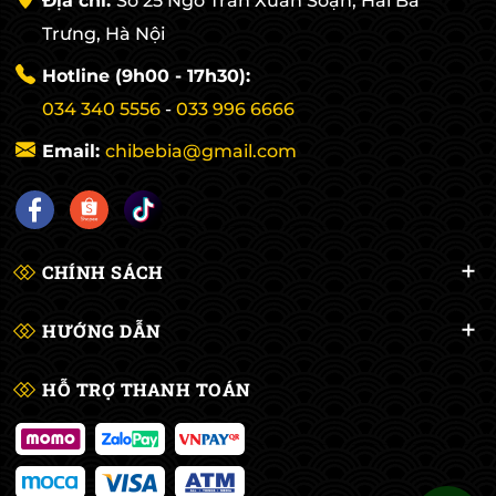
Địa chỉ:
Số 25 Ngõ Trần Xuân Soạn, Hai Bà
Trưng, Hà Nội
Hotline (9h00 - 17h30):
034 340 5556
-
033 996 6666
Email:
chibebia@gmail.com
CHÍNH SÁCH
HƯỚNG DẪN
HỖ TRỢ THANH TOÁN