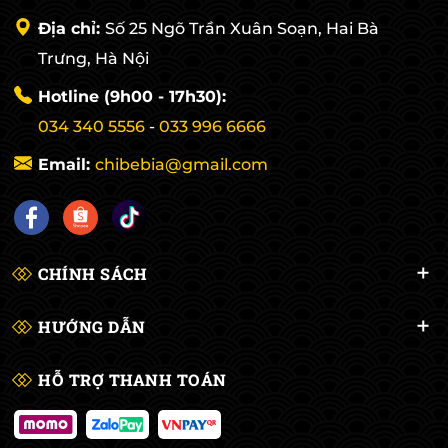
Địa chỉ:
Số 25 Ngõ Trần Xuân Soạn, Hai Bà
Trưng, Hà Nội
Hotline (9h00 - 17h30):
034 340 5556
-
033 996 6666
Email:
chibebia@gmail.com
CHÍNH SÁCH
HƯỚNG DẪN
HỖ TRỢ THANH TOÁN