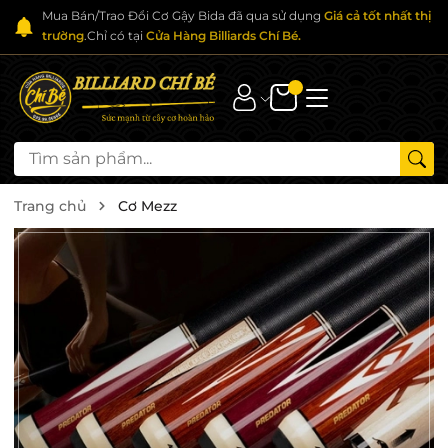
Mua Bán/Trao Đổi Cơ Gậy Bida đã qua sử dụng
Giá cả tốt nhất thị
trường
.Chỉ có tại
Cửa Hàng Billiards Chí Bé.
Trang chủ
Cơ Mezz