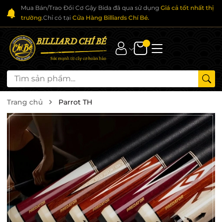
Mua Bán/Trao Đổi Cơ Gậy Bida đã qua sử dụng
Giá cả tốt nhất thị
trường
.Chỉ có tại
Cửa Hàng Billiards Chí Bé.
Trang chủ
Parrot TH