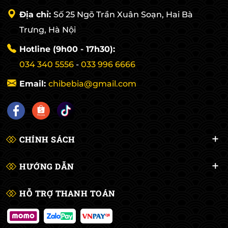
Địa chỉ:
Số 25 Ngõ Trần Xuân Soạn, Hai Bà
Trưng, Hà Nội
Hotline (9h00 - 17h30):
034 340 5556
-
033 996 6666
Email:
chibebia@gmail.com
CHÍNH SÁCH
HƯỚNG DẪN
HỖ TRỢ THANH TOÁN