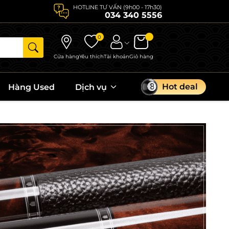
HOTLINE TƯ VẤN (9h00 - 17h30)
034 340 5556
0
Cửa hàng
Yêu thích
Tài khoản
Giỏ hàng
Hot deal
Hàng Used
Dịch vụ