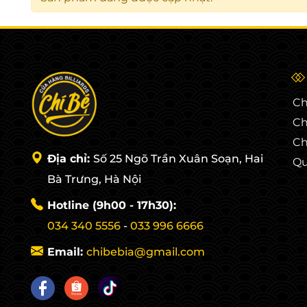
Ch
Ch
Ch
Địa chỉ:
Số 25 Ngõ Trần Xuân Soạn, Hai
Qu
Bà Trưng, Hà Nội
Hotline (9h00 - 17h30):
034 340 5556
-
033 996 6666
Email:
chibebia@gmail.com