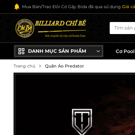
Mua Bán/Trao Đổi Cơ Gậy Bida đã qua sử dụng
Giá c
DANH MỤC SẢN PHẨM
Cơ Poo
Trang chủ
Quần Áo Predator