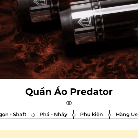
Quần Áo Predator
ọn - Shaft
Phá - Nhảy
Phụ kiện
Hàng Us