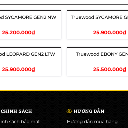
od SYCAMORE GEN2 NW
Truewood SYCAMORE G
25.200.000₫
25.900.000₫
hêm vào giỏ
Thêm vào giỏ
od LEOPARD GEN2 LTW
Truewood EBONY GE
25.900.000₫
25.500.000₫
hêm vào giỏ
Thêm vào giỏ
CHÍNH SÁCH
HƯỚNG DẪN
ính sách bảo mật
Hướng dẫn mua hàng