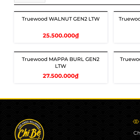
Truewood WALNUT GEN2 LTW
Truewo
25.500.000₫
Thêm vào giỏ
T
Truewood MAPPA BURL GEN2
Truewo
LTW
27.500.000₫
Thêm vào giỏ
T
Ch