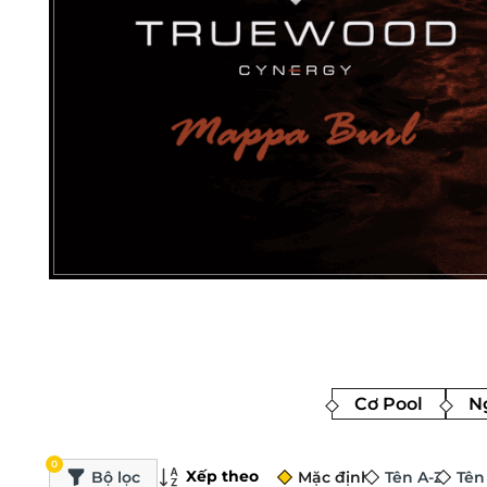
Cơ Pool
Ng
0
Xếp theo
Bộ lọc
Mặc định
Tên A-Z
Tên