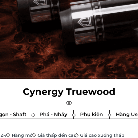
Cynergy Truewood
ọn - Shaft
Phá - Nhảy
Phụ kiện
Hàng Us
 Z-A
Hàng mới
Giá thấp đến cao
Giá cao xuống thấp