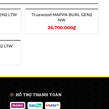
EN2 LTW
Truewood MAPPA BURL GEN2
NW
26.700.000₫
Thêm vào giỏ
N2 LTW
HỖ TRỢ THANH TOÁN