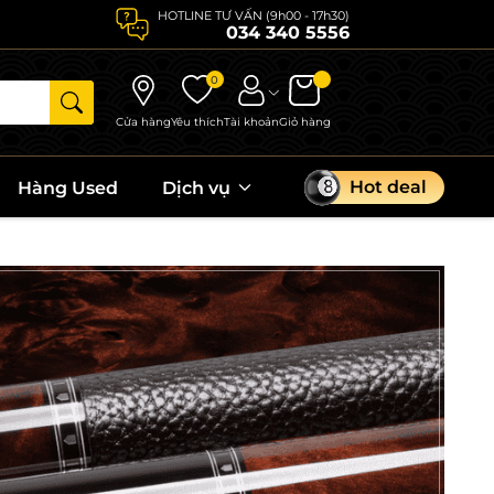
HOTLINE TƯ VẤN (9h00 - 17h30)
034 340 5556
0
Cửa hàng
Yêu thích
Tài khoản
Giỏ hàng
Hot deal
Hàng Used
Dịch vụ