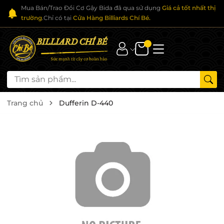
Mua Bán/Trao Đổi Cơ Gậy Bida đã qua sử dụng
Giá cả tốt nhất thị
trường
.Chỉ có tại
Cửa Hàng Billiards Chí Bé.
Trang chủ
Dufferin D-440