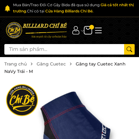
Mua Bán/Trao Đổi Cơ Gậy Bida đã qua sử dụng
Giá cả tốt nhất thị
trường
.Chỉ có tại
Cửa Hàng Billiards Chí Bé.
Trang chủ
Găng Cuetec
Găng tay Cuetec Xanh
NaVy Trái - M