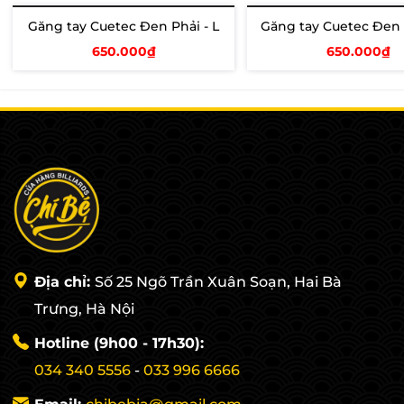
Găng tay Cuetec Đen Phải - L
Găng tay Cuetec Đen 
Hết hàng
650.000₫
650.000₫
Xem chi tiết
Thêm vào giỏ
Địa chỉ:
Số 25 Ngõ Trần Xuân Soạn, Hai Bà
Trưng, Hà Nội
Hotline (9h00 - 17h30):
034 340 5556
-
033 996 6666