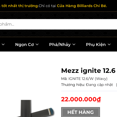
ả tốt nhất thị trường
.Chỉ có tại
Cửa Hàng Billiards Chí Bé.
l
Ngọn Cơ
Phá/Nhảy
Phụ Kiện
Mezz ignite 12.6
Mã:
IGNITE 12.6/W (Wavy)
Thương hiệu:
Đang cập nhật
22.000.000₫
HẾT HÀNG