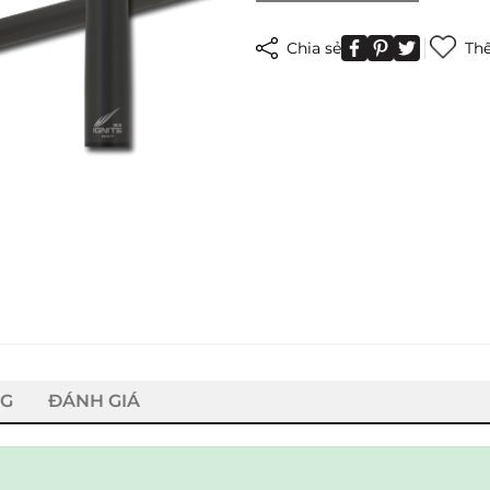
Chia sẻ
Thê
NG
ĐÁNH GIÁ