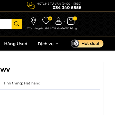
HOTLINE TƯ VẤN (9h00 - 17h30)
034 340 5556
0
Cửa hàng
Yêu thích
Tài khoản
Giỏ hàng
Hot deal
Hàng Used
Dịch vụ
 wv
|
Tình trạng:
Hết hàng