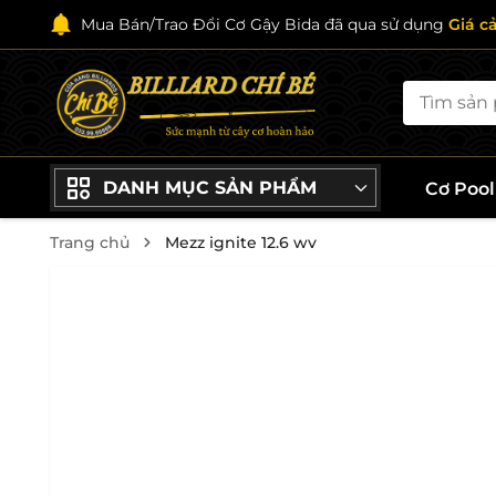
Mua Bán/Trao Đổi Cơ Gậy Bida đã qua sử dụng
Giá c
DANH MỤC SẢN PHẨM
Cơ Poo
Trang chủ
Mezz ignite 12.6 wv