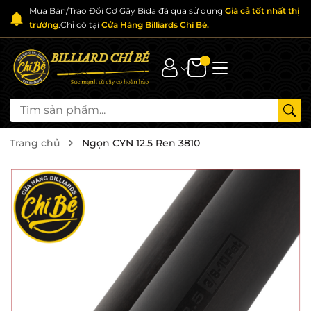
Mua Bán/Trao Đổi Cơ Gậy Bida đã qua sử dụng
Giá cả tốt nhất thị
trường
.Chỉ có tại
Cửa Hàng Billiards Chí Bé.
Trang chủ
Ngọn CYN 12.5 Ren 3810