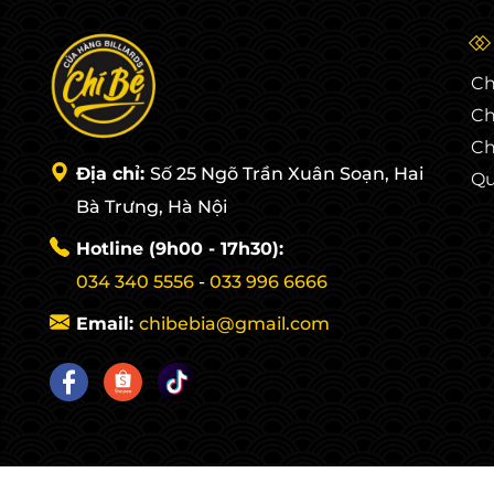
Ch
Ch
Ch
Địa chỉ:
Số 25 Ngõ Trần Xuân Soạn, Hai
Qu
Bà Trưng, Hà Nội
Hotline (9h00 - 17h30):
034 340 5556
-
033 996 6666
Email:
chibebia@gmail.com