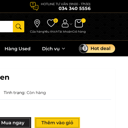
HOTLINE TƯ VẤN (9h00 - 17h30)
034 340 5556
0
Cửa hàng
Yêu thích
Tài khoản
Giỏ hàng
Hot deal
Hàng Used
Dịch vụ
ren
|
Tình trạng:
Còn hàng
Mua ngay
Thêm vào giỏ