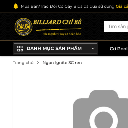
Mua Bán/Trao Đổi Cơ Gậy Bida đã qua sử dụng
Giá c
DANH MỤC SẢN PHẨM
Cơ Poo
Trang chủ
Ngọn Ignite 3C ren