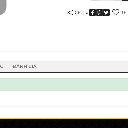
Chia sẻ
Thê
NG
ĐÁNH GIÁ