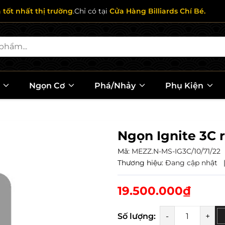
ả tốt nhất thị trường
.Chỉ có tại
Cửa Hàng Billiards Chí Bé.
l
Ngọn Cơ
Phá/Nhảy
Phụ Kiện
Ngọn Ignite 3C 
Mã:
MEZZ.N-MS-IG3C/10/71/22
Thương hiệu:
Đang cập nhật
19.500.000₫
Số lượng:
-
+