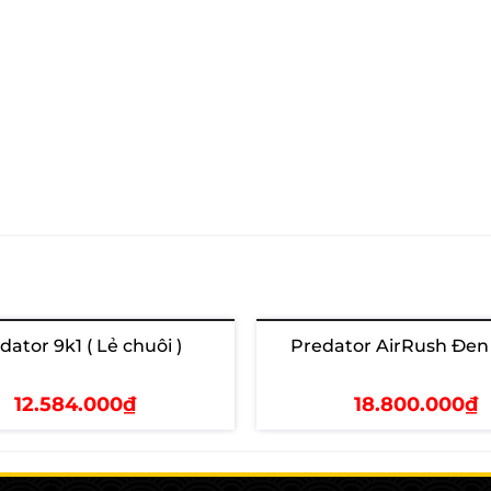
dator 9k1 ( Lẻ chuôi )
Predator AirRush Đen
Hết hàng
12.584.000₫
18.800.000₫
Xem chi tiết
Xem chi tiết