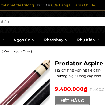
ả tốt nhất thị trường
.Chỉ có tại
Cửa Hàng Billiards Chí Bé.
l
Ngọn Cơ
Phá/Nhảy
Phụ Kiện
-6 ( Kèm ngọn One )
Predator Aspire
Mã:
CP PRE ASPIRE 1-6 GRP
Thương hiệu:
Đang cập nhật
9.400.000₫
11.400.
HẾT HÀNG