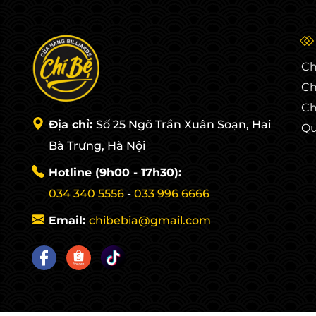
Ch
Ch
Ch
Địa chỉ:
Số 25 Ngõ Trần Xuân Soạn, Hai
Qu
Bà Trưng, Hà Nội
Hotline (9h00 - 17h30):
034 340 5556
-
033 996 6666
Email:
chibebia@gmail.com