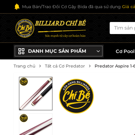
Mua Bán/Trao Đổi Cơ Gậy Bida đã qua sử dụng
Giá c
DANH MỤC SẢN PHẨM
Cơ Poo
Trang chủ
Tất cả Cơ Predator
Predator Aspire 1