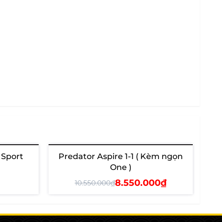
 Sport
Predator Aspire 1-1 ( Kèm ngọn
Pred
Hết hàng
Hết 
One )
8.550.000₫
10.550.000₫
Xem chi tiết