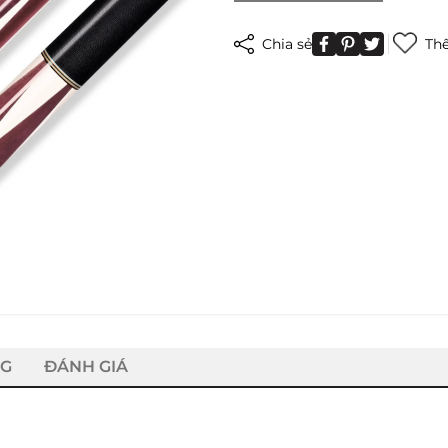
Chia sẻ
Thê
NG
ĐÁNH GIÁ