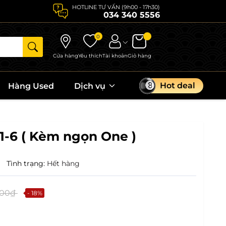
HOTLINE TƯ VẤN (9h00 - 17h30)
034 340 5556
0
Cửa hàng
Yêu thích
Tài khoản
Giỏ hàng
Hot deal
Hàng Used
Dịch vụ
 1-6 ( Kèm ngọn One )
|
Tình trạng:
Hết hàng
000₫
- 18%