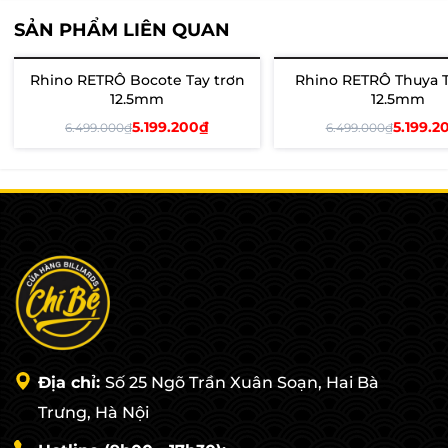
SẢN PHẨM LIÊN QUAN
Rhino RETRÔ Bocote Tay trơn
Rhino RETRÔ Thuya T
- 20%
- 20%
12.5mm
12.5mm
5.199.200₫
5.199.2
6.499.000₫
6.499.000₫
Thêm vào giỏ
Thêm vào giỏ
Địa chỉ:
Số 25 Ngõ Trần Xuân Soạn, Hai Bà
Trưng, Hà Nội