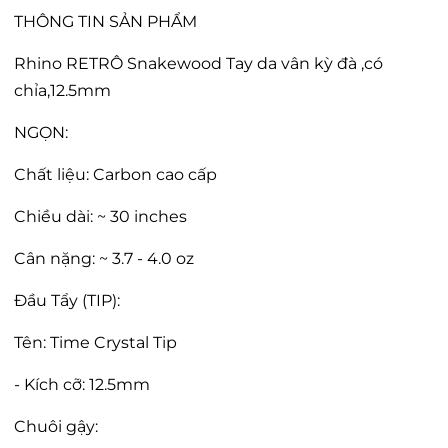
THÔNG TIN SẢN PHẨM
Rhino RETRÔ Snakewood Tay da vân kỳ đà ,có
chỉa,12.5mm
NGỌN:
Chất liệu: Carbon cao cấp
Chiều dài: ~ 30 inches
Cân nặng: ~ 3.7 - 4.0 oz
Đầu Tẩy (TIP):
Tên: Time Crystal Tip
- Kích cỡ: 12.5mm
Chuôi gậy: