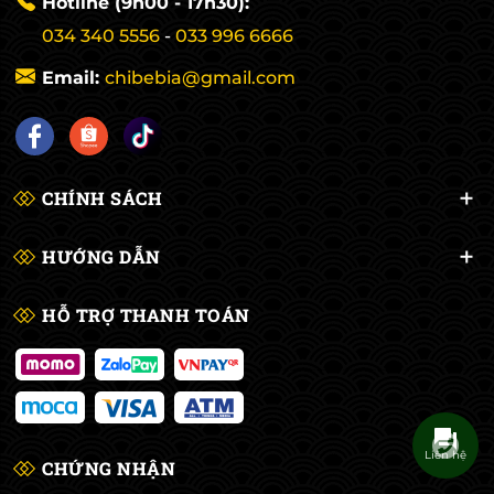
Hotline (9h00 - 17h30):
034 340 5556
-
033 996 6666
Email:
chibebia@gmail.com
CHÍNH SÁCH
HƯỚNG DẪN
HỖ TRỢ THANH TOÁN
Liên hệ
CHỨNG NHẬN