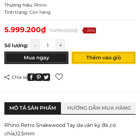
Thương hiệu:
Rhino
Tình trạng:
Còn hàng
5.999.200₫
7.499.000₫
- 20%
Số lượng:
-
+
Mua ngay
Thêm vào giỏ
Chia sẻ
MÔ TẢ SẢN PHẨM
HƯỚNG DẪN MUA HÀNG
Rhino Retro Snakewood Tay da vân kỳ đà ,có
chỉa,12.5mm