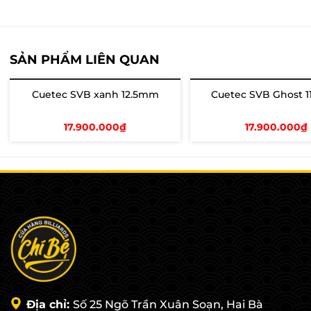
SẢN PHẨM LIÊN QUAN
Cuetec SVB xanh 12.5mm
Cuetec SVB Ghost 
Hết hàng
Hết hàng
17.900.000₫
17.900.000₫
Xem chi tiết
Xem chi tiết
Địa chỉ:
Số 25 Ngõ Trần Xuân Soạn, Hai Bà