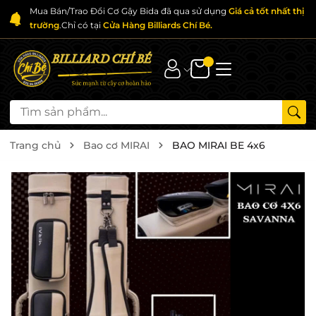
Mua Bán/Trao Đổi Cơ Gậy Bida đã qua sử dụng
Giá cả tốt nhất thị
trường
.Chỉ có tại
Cửa Hàng Billiards Chí Bé.
Trang chủ
Bao cơ MIRAI
BAO MIRAI BE 4x6