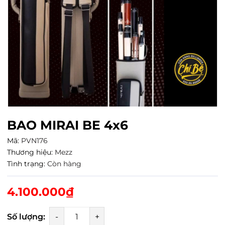
BAO MIRAI BE 4x6
Mã:
PVN176
Thương hiệu:
Mezz
Tình trạng:
Còn hàng
4.100.000₫
Số lượng:
-
+