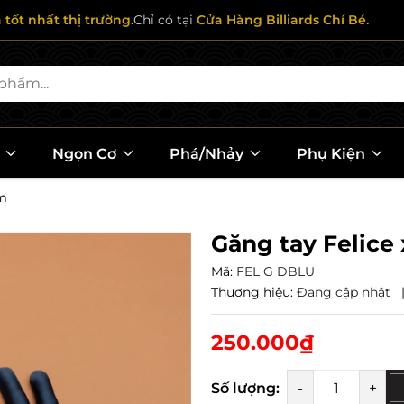
ả tốt nhất thị trường
.Chỉ có tại
Cửa Hàng Billiards Chí Bé.
l
Ngọn Cơ
Phá/Nhảy
Phụ Kiện
ậm
Găng tay Felice
Mã:
FEL G DBLU
Thương hiệu:
Đang cập nhật
250.000₫
Số lượng:
-
+