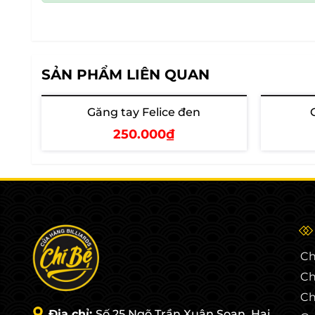
SẢN PHẨM LIÊN QUAN
Găng tay Felice đen
250.000₫
Thêm vào giỏ
T
Ch
Ch
Ch
Địa chỉ:
Số 25 Ngõ Trần Xuân Soạn, Hai