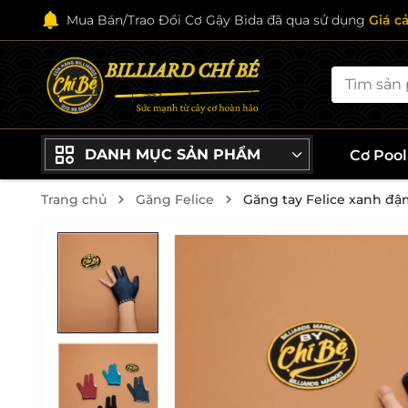
Mua Bán/Trao Đổi Cơ Gậy Bida đã qua sử dụng
Giá c
DANH MỤC SẢN PHẨM
Cơ Poo
Trang chủ
Găng Felice
Găng tay Felice xanh đ