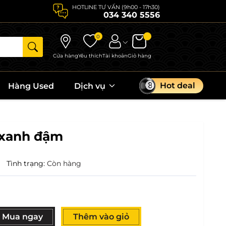
HOTLINE TƯ VẤN (9h00 - 17h30)
034 340 5556
0
Cửa hàng
Yêu thích
Tài khoản
Giỏ hàng
Hot deal
Hàng Used
Dịch vụ
 xanh đậm
|
Tình trạng:
Còn hàng
Mua ngay
Thêm vào giỏ