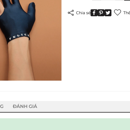
Chia sẻ
Thê
NG
ĐÁNH GIÁ