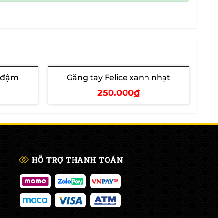
h đậm
Găng tay Felice xanh nhạt
250.000₫
Thêm vào giỏ
HỖ TRỢ THANH TOÁN