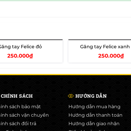
Găng tay Felice đỏ
Găng tay Felice xan
250.000₫
250.000₫
hêm vào giỏ
Thêm vào giỏ
CHÍNH SÁCH
HƯỚNG DẪN
ính sách bảo mật
Hướng dẫn mua hàng
ính sách vận chuyển
Hướng dẫn thanh toán
ính sách đổi trả
Hướng dẫn giao nhận