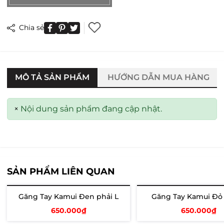
Chia sẻ
MÔ TẢ SẢN PHẨM
HƯỚNG DẪN MUA HÀNG
×
Nội dung sản phẩm đang cập nhật.
SẢN PHẨM LIÊN QUAN
Găng Tay Kamui Đen phải L
Găng Tay Kamui Đỏ 
Hết hàng
Hết hàng
650.000₫
650.000₫