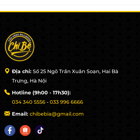
Xem chi tiết
Xem chi tiết
Địa chỉ:
Số 25 Ngõ Trần Xuân Soạn, Hai Bà
Trưng, Hà Nội
Hotline (9h00 - 17h30):
034 340 5556
-
033 996 6666
Email:
chibebia@gmail.com