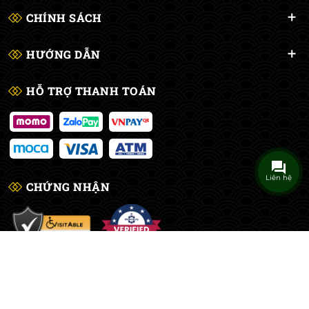
CHÍNH SÁCH
HƯỚNG DẪN
HỖ TRỢ THANH TOÁN
Liên hệ
CHỨNG NHẬN
© Bản quyền thuộc về
Cửa Hàng Billiards Chí Bé
Cung cấp bởi
Sapo