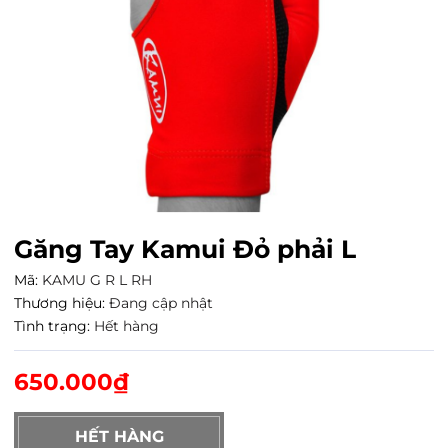
Găng Tay Kamui Đỏ phải L
Mã:
KAMU G R L RH
Thương hiệu:
Đang cập nhật
Tình trạng:
Hết hàng
650.000₫
HẾT HÀNG