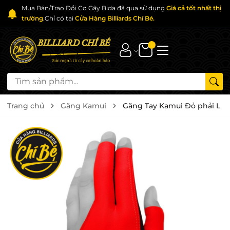
Mua Bán/Trao Đổi Cơ Gậy Bida đã qua sử dụng
Giá cả tốt nhất thị
trường
.Chỉ có tại
Cửa Hàng Billiards Chí Bé.
Trang chủ
Găng Kamui
Găng Tay Kamui Đỏ phải L