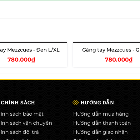
ay Mezzcues - Đen L/XL
Găng tay Mezzcues - G
780.000₫
780.000₫
Xem chi tiết
Thêm vào giỏ
CHÍNH SÁCH
HƯỚNG DẪN
ính sách bảo mật
Hướng dẫn mua hàng
ính sách vận chuyển
Hướng dẫn thanh toán
ính sách đổi trả
Hướng dẫn giao nhận