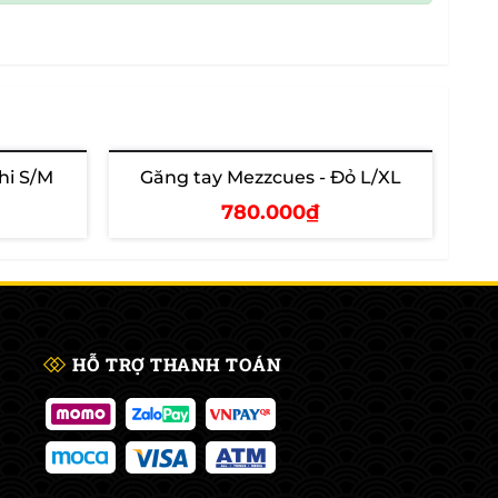
hi S/M
Găng tay Mezzcues - Đỏ L/XL
Hết hàng
780.000₫
Xem chi tiết
HỖ TRỢ THANH TOÁN