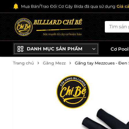
Mua Bán/Trao Đổi Cơ Gậy Bida đã qua sử dụng
Giá c
DANH MỤC SẢN PHẨM
Cơ Poo
Trang chủ
Găng Mezz
Găng tay Mezzcues - Đen