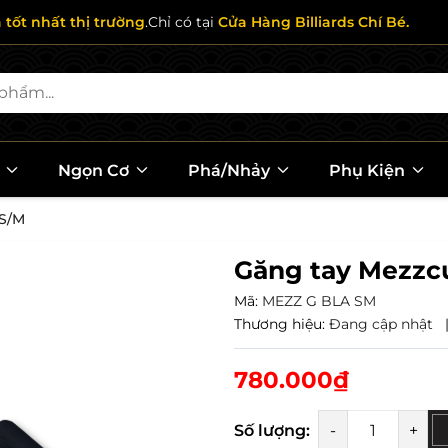
ả tốt nhất thị trường
.Chỉ có tại
Cửa Hàng Billiards Chí Bé.
l
Ngọn Cơ
Phá/Nhảy
Phụ Kiện
 S/M
Găng tay Mezzc
Mã:
MEZZ G BLA SM
Thương hiệu:
Đang cập nhật
780.000₫
Số lượng:
-
+