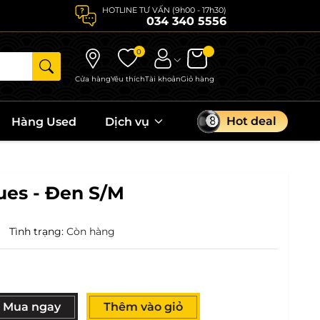
HOTLINE TƯ VẤN (9h00 - 17h30)
034 340 5556
0
Cửa hàng
Yêu thích
Tài khoản
Giỏ hàng
Hot deal
Hàng Used
Dịch vụ
ues - Đen S/M
|
Tình trạng:
Còn hàng
Mua ngay
Thêm vào giỏ