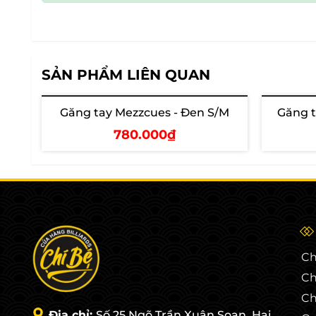
SẢN PHẨM LIÊN QUAN
Găng tay Mezzcues - Đen S/M
Găng t
Hết hàng
780.000₫
Thêm vào giỏ
Ch
Ch
Ch
Địa chỉ:
Số 25 Ngõ Trần Xuân Soạn, Hai