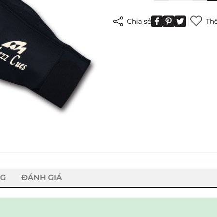
Chia sẻ
Thê
NG
ĐÁNH GIÁ