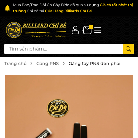
Mua Bán/Trao Đổi Cơ Gậy Bida đã qua sử dụng
Giá cả tốt nhất thị
trường
.Chỉ có tại
Cửa Hàng Billiards Chí Bé.
Trang chủ
Găng PNS
Găng tay PNS đen phải