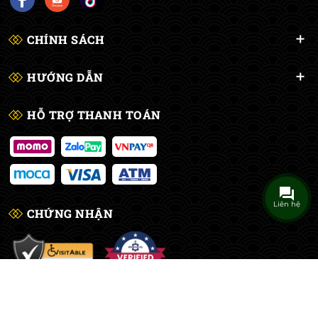
CHÍNH SÁCH
HƯỚNG DẪN
HỖ TRỢ THANH TOÁN
Liên hệ
CHỨNG NHẬN
© Bản quyền thuộc về
Cửa Hàng Billiards Chí Bé