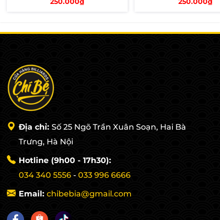
250.000₫
250.000₫
Thêm vào giỏ
Thêm vào giỏ
Địa chỉ:
Số 25 Ngõ Trần Xuân Soạn, Hai Bà
Trưng, Hà Nội
Hotline (9h00 - 17h30):
034 340 5556
-
033 996 6666
Email:
chibebia@gmail.com