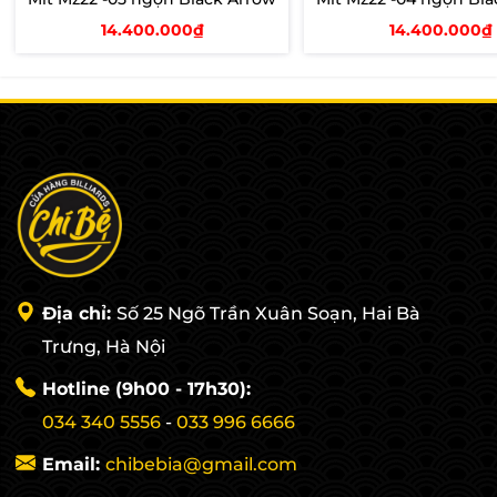
14.400.000₫
14.400.000₫
Thêm vào giỏ
Thêm vào giỏ
Địa chỉ:
Số 25 Ngõ Trần Xuân Soạn, Hai Bà
Trưng, Hà Nội
Hotline (9h00 - 17h30):
034 340 5556
-
033 996 6666
Email:
chibebia@gmail.com