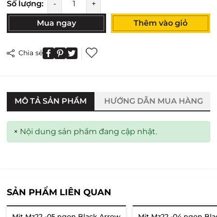
Số lượng:
-
+
Mua ngay
Thêm vào giỏ
Chia sẻ
MÔ TẢ SẢN PHẨM
HƯỚNG DẪN MUA HÀNG
×
Nội dung sản phẩm đang cập nhật.
SẢN PHẨM LIÊN QUAN
Mit Mz22 -05 ngọn Black Arrow
Mit Mz22 -04 ngọn Bl