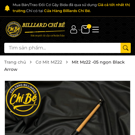
Mua Bán/Trao Đổi Cơ Gậy Bida đã qua sử dụng
Giá cả tốt nhất thị
trường
.Chỉ có tại
Cửa Hàng Billiards Chí Bé.
Trang chủ
Cơ Mit MZ22
Mit Mz22 -05 ngọn Black
Arrow