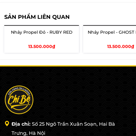
SẢN PHẨM LIÊN QUAN
Nhảy Propel Đỏ - RUBY RED
Nhảy Propel - GHOST
Hết hàng
Hết hàng
13.500.000₫
13.500.000₫
Xem chi tiết
Xem chi tiết
Địa chỉ:
Số 25 Ngõ Trần Xuân Soạn, Hai Bà
Trưng, Hà Nội