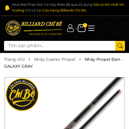
Mua Bán/Trao Đổi Cơ Gậy Bida đã qua sử dụng
Giá cả tốt nhất thị
trường
.Chỉ có tại
Cửa Hàng Billiards Chí Bé.
Trang chủ
Nhảy Cuetec Propel
Nhảy Propel Đen -
GALAXY GRAY