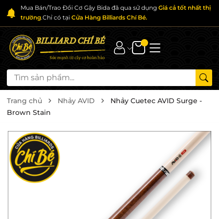
Mua Bán/Trao Đổi Cơ Gậy Bida đã qua sử dụng
Giá cả tốt nhất thị
trường
.Chỉ có tại
Cửa Hàng Billiards Chí Bé.
Trang chủ
Nhảy AVID
Nhảy Cuetec AVID Surge -
Brown Stain