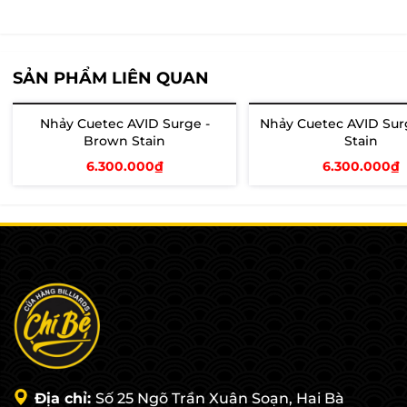
SẢN PHẨM LIÊN QUAN
Nhảy Cuetec AVID Surge -
Nhảy Cuetec AVID Surg
Brown Stain
Stain
6.300.000₫
6.300.000₫
Thêm vào giỏ
Thêm vào giỏ
Địa chỉ:
Số 25 Ngõ Trần Xuân Soạn, Hai Bà