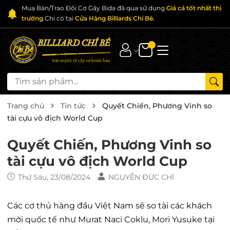
Mua Bán/Trao Đổi Cơ Gậy Bida đã qua sử dụng
Giá cả tốt nhất thị
trường
.Chỉ có tại
Cửa Hàng Billiards Chí Bé.
Trang chủ
Tin tức
Quyết Chiến, Phương Vinh so
tài cựu vô địch World Cup
Quyết Chiến, Phương Vinh so
tài cựu vô địch World Cup
Thứ Sáu, 23/08/2024
NGUYỄN ĐỨC CHÍ
Các cơ thủ hàng đầu Việt Nam sẽ so tài các khách
mời quốc tế như Murat Naci Coklu, Mori Yusuke tại