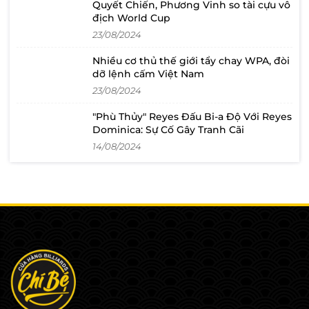
Quyết Chiến, Phương Vinh so tài cựu vô
chất lượng thường được hoàn thiện
động, bạn cần la
địch World Cup
tốt với các chi tiết tỉ mỉ, đảm bảo tính
để trái bida luô
23/08/2024
thẩm mỹ và độ bền. Tìm Hiểu Về Dịch
Thường xuyên lau 
Vụ Hậu Mãi: Lựa chọn cơ bida từ các
luôn được sáng bóng 1.3 Lơ 
Nhiều cơ thủ thế giới tẩy chay WPA, đòi
nhà cung cấp có dịch vụ bảo trì, sửa
hoặc cục tẩy) Lơ bida có tác dụng làm
dỡ lệnh cấm Việt Nam
chữa tốt, giúp bạn yên tâm hơn trong
tăng độ ma sát c
quá trình sử dụng. Đọc Đánh Giá: Xem
những cú đi cơ c
23/08/2024
xét các đánh giá và phản hồi từ người
những sai sót kh
dùng khác để có cái nhìn tổng quan
đó, lơ bida cũng
"Phù Thủy" Reyes Đấu Bi-a Độ Với Reyes
về chất lượng và hiệu suất của cơ
đầu cơ, giảm tá
Dominica: Sự Cố Gây Tranh Cãi
bida. Chọn mua cơ bida không chỉ là
đầu cơ trong quá t
14/08/2024
việc chọn sản phẩm mà còn là việc
bida làm tăng độ
đầu tư cho trải nghiệm chơi của bạn.
1.4 Tam giác xếp bóng Tam
Hy vọng rằng những gợi ý trên sẽ
bóng là phụ kiện
giúp bạn lựa chọn được cây cơ phù
tiết kiệm thời g
hợp nhất cho nhu cầu của mình.
để xét bóng theo
đầu trận đấu. Ngo
bóng còn giúp tạo
đảm bảo tính cô
đấu. Tam giác xếp bóng giúp tiết
kiệm thời gian phục vụ 1.
Găng tay để giúp
tay, tay không bị