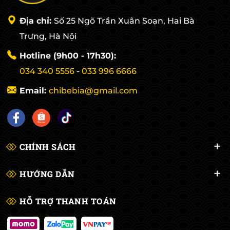
cơ ngắn bắn. Găn
chuyên nghiệp k
Địa chỉ:
Số 25 Ngõ Trần Xuân Soạn, Hai Bà
thông trong câu 
chất vải. Việc hú
Trưng, Hà Nội
khi sử dụng chun
một điều rất quan trọng.
Hotline (9h00 - 17h30):
Đèn bida là một 
cần thiết cho việ
034 340 5556
-
033 996 6666
trang trí. Đèn bi
nhất cho các cơ 
Email:
chibebia@gmail.com
hưởng đến mặt m
dễ ngắm bắn hơn. Đèn bida hỗ
ánh sáng cho người chơi 
cơ bida Khúc nối cơ bida là một phụ
kiện bida có tác
CHÍNH SÁCH
của cơ bida. Cơ t
thể dễ dàng di 
chính xác và chu
HƯỚNG DẪN
Xem thêm: Tổng 
Bida đầy đủ nhất
có thể đầu tư 1.8 Ruốc cơ Ruốc cơ có
HỖ TRỢ THANH TOÁN
tác dụng chống t
và tạo cảm giác 
dùng tay không.