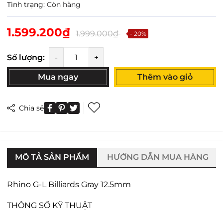
Tình trạng:
Còn hàng
1.599.200₫
1.999.000₫
- 20%
Số lượng:
-
+
Mua ngay
Thêm vào giỏ
Chia sẻ
MÔ TẢ SẢN PHẨM
HƯỚNG DẪN MUA HÀNG
Rhino G-L Billiards Gray 12.5mm
THÔNG SỐ KỸ THUẬT