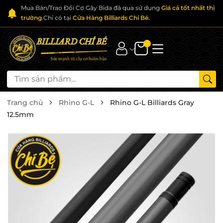
Mua Bán/Trao Đổi Cơ Gậy Bida đã qua sử dụng
Giá cả tốt nhất thị
trường
.Chỉ có tại
Cửa Hàng Billiards Chí Bé.
Trang chủ
Rhino G-L
Rhino G-L Billiards Gray
12.5mm