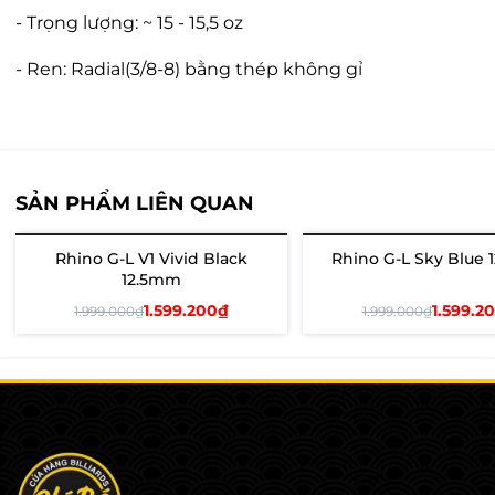
- Trọng lượng: ~ 15 - 15,5 oz
- Ren: Radial(3/8-8) bằng thép không gỉ
SẢN PHẨM LIÊN QUAN
Rhino G-L V1 Vivid Black
Rhino G-L Sky Blue
- 20%
- 20%
12.5mm
1.599.200₫
1.599.2
1.999.000₫
1.999.000₫
Thêm vào giỏ
Thêm vào giỏ