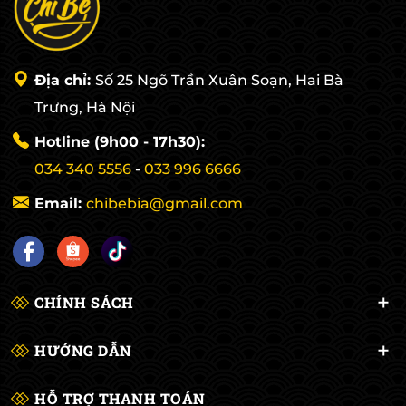
Địa chỉ:
Số 25 Ngõ Trần Xuân Soạn, Hai Bà
Trưng, Hà Nội
Hotline (9h00 - 17h30):
034 340 5556
-
033 996 6666
Email:
chibebia@gmail.com
CHÍNH SÁCH
HƯỚNG DẪN
HỖ TRỢ THANH TOÁN