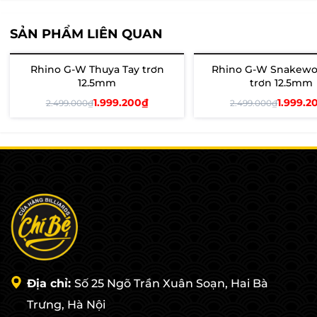
SẢN PHẨM LIÊN QUAN
Rhino G-W Thuya Tay trơn
Rhino G-W Snakewo
- 20%
- 20%
12.5mm
trơn 12.5mm
1.999.200₫
1.999.2
2.499.000₫
2.499.000₫
Thêm vào giỏ
Thêm vào giỏ
Địa chỉ:
Số 25 Ngõ Trần Xuân Soạn, Hai Bà
Trưng, Hà Nội