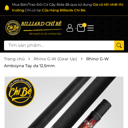
Mua Bán/Trao Đổi Cơ Gậy Bida đã qua sử dụng
Giá cả tốt nhất thị
trường
.Chỉ có tại
Cửa Hàng Billiards Chí Bé.
Trang chủ
Rhino G-W (Gear Up)
Rhino G-W
Amboyna Tay da 12.5mm