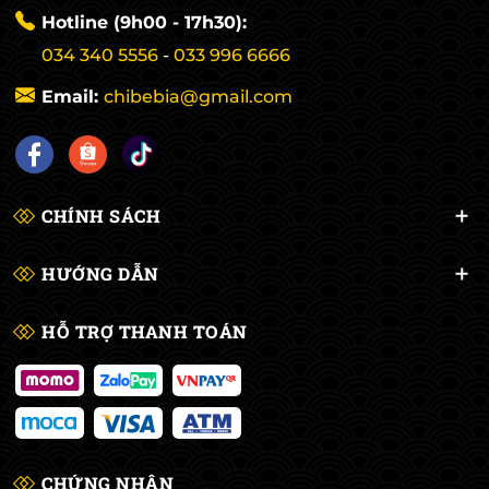
Hotline (9h00 - 17h30):
034 340 5556
-
033 996 6666
Email:
chibebia@gmail.com
CHÍNH SÁCH
HƯỚNG DẪN
HỖ TRỢ THANH TOÁN
CHỨNG NHẬN