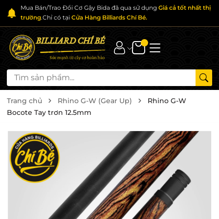
Mua Bán/Trao Đổi Cơ Gậy Bida đã qua sử dụng
Giá cả tốt nhất thị
trường
.Chỉ có tại
Cửa Hàng Billiards Chí Bé.
Trang chủ
Rhino G-W (Gear Up)
Rhino G-W
Bocote Tay trơn 12.5mm