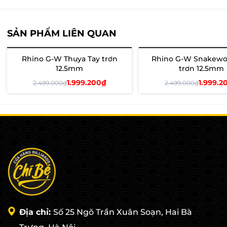
SẢN PHẨM LIÊN QUAN
Rhino G-W Thuya Tay trơn
Rhino G-W Snakewo
- 20%
- 20%
12.5mm
trơn 12.5mm
1.999.200₫
1.999.2
2.499.000₫
2.499.000₫
Thêm vào giỏ
Thêm vào giỏ
Địa chỉ:
Số 25 Ngõ Trần Xuân Soạn, Hai Bà