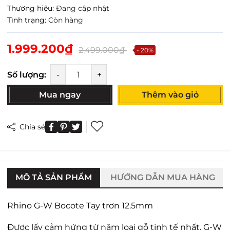
Thương hiệu:
Đang cập nhật
Tình trạng:
Còn hàng
1.999.200₫
2.499.000₫
- 20%
Số lượng:
-
+
Mua ngay
Thêm vào giỏ
Chia sẻ
MÔ TẢ SẢN PHẨM
HƯỚNG DẪN MUA HÀNG
Rhino G-W Bocote Tay trơn 12.5mm
Được lấy cảm hứng từ năm loại gỗ tinh tế nhất, G-W