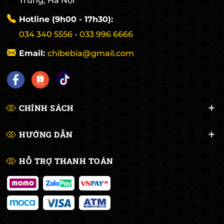
Trưng, Hà Nội
Hotline (9h00 - 17h30):
034 340 5556
-
033 996 6666
Email:
chibebia@gmail.com
CHÍNH SÁCH
HƯỚNG DẪN
HỖ TRỢ THANH TOÁN