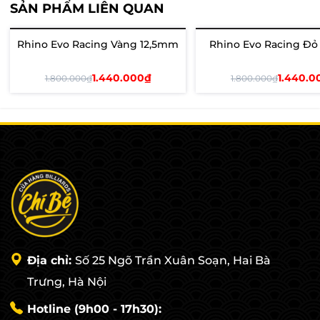
SẢN PHẨM LIÊN QUAN
Rhino Evo Racing Vàng 12,5mm
Rhino Evo Racing Đỏ
- 20%
Hết hàng
1.440.000₫
1.440.0
1.800.000₫
1.800.000₫
Thêm vào giỏ
Xem chi tiết
Địa chỉ:
Số 25 Ngõ Trần Xuân Soạn, Hai Bà
Trưng, Hà Nội
Hotline (9h00 - 17h30):