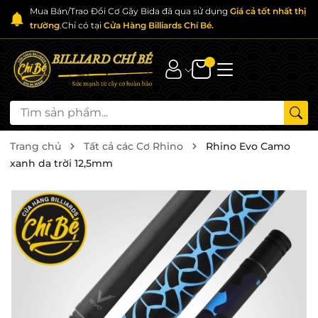
Mua Bán/Trao Đổi Cơ Gậy Bida đã qua sử dụng
Giá cả tốt nhất thị
trường
.Chỉ có tại
Cửa Hàng Billiards Chí Bé.
Trang chủ
Tất cả các Cơ Rhino
Rhino Evo Camo
xanh da trời 12,5mm