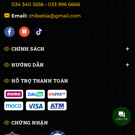
034 340 5556
-
033 996 6666
Email:
chibebia@gmail.com
CHÍNH SÁCH
HƯỚNG DẪN
HỖ TRỢ THANH TOÁN
Liên hệ
CHỨNG NHẬN