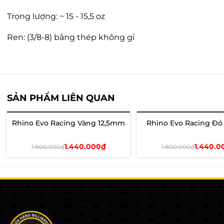
Trọng lượng: ~ 15 - 15,5 oz
Ren: (3/8-8) bằng thép không gỉ
SẢN PHẨM LIÊN QUAN
Rhino Evo Racing Vàng 12,5mm
Rhino Evo Racing Đỏ
- 20%
Hết hàng
1.440.000₫
1.440.0
1.800.000₫
1.800.000₫
Thêm vào giỏ
Xem chi tiết