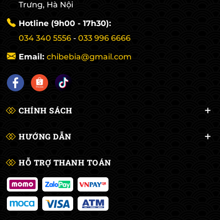
Trưng, Hà Nội
Hotline (9h00 - 17h30):
034 340 5556
-
033 996 6666
Email:
chibebia@gmail.com
CHÍNH SÁCH
HƯỚNG DẪN
HỖ TRỢ THANH TOÁN