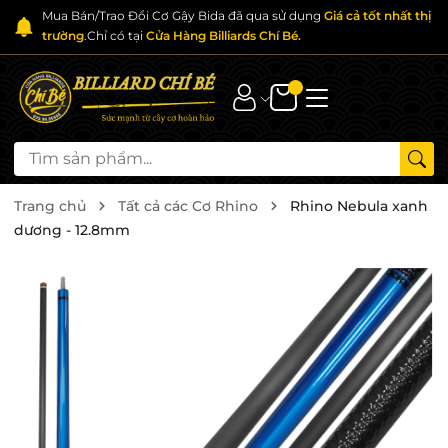
Mua Bán/Trao Đổi Cơ Gậy Bida đã qua sử dụng
Giá cả tốt nhất thị
trường
.Chỉ có tại
Cửa Hàng Billiards Chí Bé.
Trang chủ
Tất cả các Cơ Rhino
Rhino Nebula xanh
dương - 12.8mm