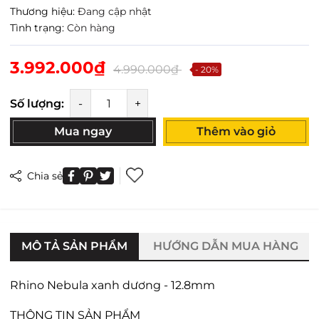
Thương hiệu:
Đang cập nhật
Tình trạng:
Còn hàng
3.992.000₫
4.990.000₫
- 20%
Số lượng:
-
+
Mua ngay
Thêm vào giỏ
Chia sẻ
MÔ TẢ SẢN PHẨM
HƯỚNG DẪN MUA HÀNG
Rhino Nebula xanh dương - 12.8mm
THÔNG TIN SẢN PHẨM