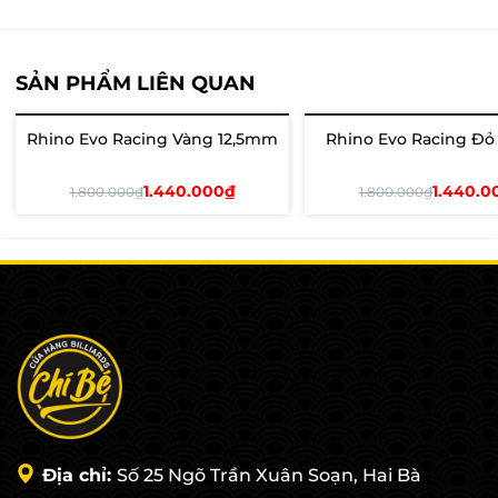
SẢN PHẨM LIÊN QUAN
Rhino Evo Racing Vàng 12,5mm
Rhino Evo Racing Đỏ
- 20%
Hết hàng
1.440.000₫
1.440.0
1.800.000₫
1.800.000₫
Thêm vào giỏ
Xem chi tiết
Địa chỉ:
Số 25 Ngõ Trần Xuân Soạn, Hai Bà